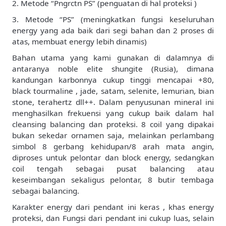
2. Metode “Pngrctn PS” (penguatan di hal proteksi )
3. Metode “PS” (meningkatkan fungsi keseluruhan
energy yang ada baik dari segi bahan dan 2 proses di
atas, membuat energy lebih dinamis)
Bahan utama yang kami gunakan di dalamnya di
antaranya noble elite shungite (Rusia), dimana
kandungan karbonnya cukup tinggi mencapai +80,
black tourmaline , jade, satam, selenite, lemurian, bian
stone, terahertz dll++. Dalam penyusunan mineral ini
menghasilkan frekuensi yang cukup baik dalam hal
cleansing balancing dan proteksi. 8 coil yang dipakai
bukan sekedar ornamen saja, melainkan perlambang
simbol 8 gerbang kehidupan/8 arah mata angin,
diproses untuk pelontar dan block energy, sedangkan
coil tengah sebagai pusat balancing atau
keseimbangan sekaligus pelontar, 8 butir tembaga
sebagai balancing.
Karakter energy dari pendant ini keras , khas energy
proteksi, dan Fungsi dari pendant ini cukup luas, selain