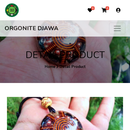
0
0
ORGONITE DJAWA
DETAIL PRODUCT
Home
Detail Product