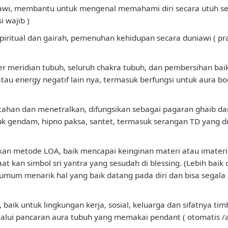
niawi, membantu untuk mengenal memahami diri secara utuh se
 wajib )
spiritual dan gairah, pemenuhan kehidupan secara duniawi ( p
ster meridian tubuh, seluruh chakra tubuh, dan pembersihan b
au energy negatif lain nya, termasuk berfungsi untuk aura boo
tahan dan menetralkan, difungsikan sebagai pagaran ghaib dan 
uk gendam, hipno paksa, santet, termasuk serangan TD yang di
kkan metode LOA, baik mencapai keinginan materi atau imater
at kan simbol sri yantra yang sesudah di blessing. (Lebih bai
umum menarik hal yang baik datang pada diri dan bisa segala h
aik untuk lingkungan kerja, sosial, keluarga dan sifatnya tim
elalui pancaran aura tubuh yang memakai pendant ( otomatis /