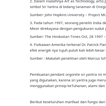
2. Dalam risalahnya Art as Technology, ar
simbol Sri Yantra di bidang tanaman di Oreg
Sumber: John Hopkins University – Project MUS
3. Pada tahun 1997, seorang peneliti Indi
Mesir direkayasa dengan pengukuran sudut ya
Sumber: The Hindustan Times Oct, 28 1997 –
4. Fisikawan Amerika terkenal Dr. Patrick F
efek energik nya tujuh puluh kali lebih besar 
Sumber : Makalah penelitian oleh Marcus Sc
Pembuatan pendant orgonite sri yantra ini m
yang digunakan, karena sri yantra juga me
menggunakan prinsip keTuhanan, alami dan 
Berikut keseluruhan manfaat dan fungsi dari p