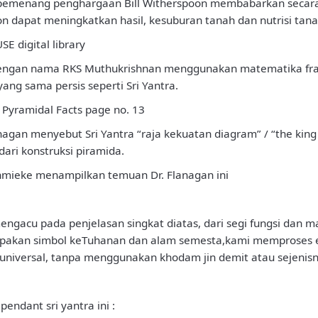
tis pemenang penghargaan Bill Witherspoon membabarkan seca
on dapat meningkatkan hasil, kesuburan tanah dan nutrisi tan
E digital library
a dengan nama RKS Muthukrishnan menggunakan matematika fr
ng sama persis seperti Sri Yantra.
 Pyramidal Facts page no. 13
lanagan menyebut Sri Yantra “raja kekuatan diagram” / “the k
dari konstruksi piramida.
hmieke menampilkan temuan Dr. Flanagan ini
engacu pada penjelasan singkat diatas, dari segi fungsi dan m
rupakan simbol keTuhanan dan alam semesta,kami memproses e
universal, tanpa menggunakan khodam jin demit atau sejenisn
endant sri yantra ini :