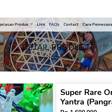
jelasan Produk
LM4
FAQs
Contact
Cara Pemesan
DETAIL PRODUCT
Home
Detail Product
Super Rare Or
Yantra (Pangr