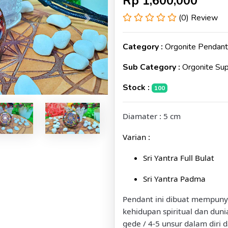
Rp
1,600,000
(0) Review
Next
Category :
Orgonite Pendant
Sub Category :
Orgonite Su
Stock :
100
Diamater : 5 cm
Varian :
Sri Yantra Full Bulat
Sri Yantra Padma
Pendant ini dibuat mempunya
kehidupan spiritual dan duni
gede / 4-5 unsur dalam diri 