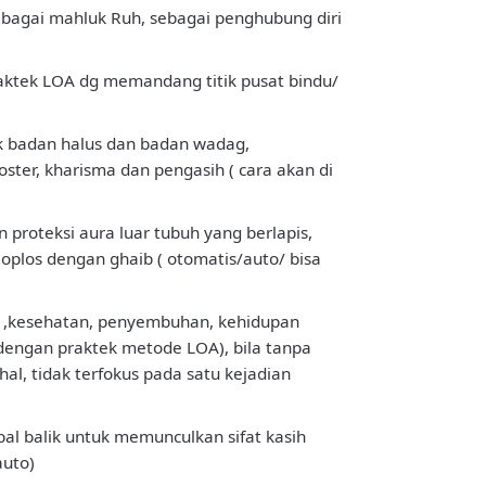
bagai mahluk Ruh, sebagai penghubung diri
raktek LOA dg memandang titik pusat bindu/
aik badan halus dan badan wadag,
ster, kharisma dan pengasih ( cara akan di
proteksi aura luar tubuh yang berlapis,
oplos dengan ghaib ( otomatis/auto/ bisa
i ,kesehatan, penyembuhan, kehidupan
k dengan praktek metode LOA), bila tanpa
al, tidak terfokus pada satu kejadian
bal balik untuk memunculkan sifat kasih
auto)