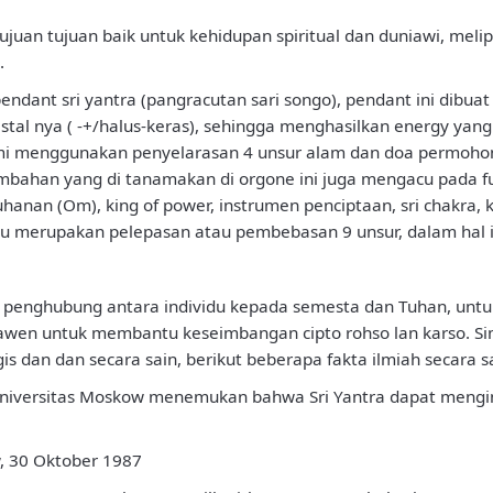
uan tujuan baik untuk kehidupan spiritual dan duniawi, melipu
.
pendant sri yantra (pangracutan sari songo), pendant ini dib
tal nya ( -+/halus-keras), sehingga menghasilkan energy yang
mi menggunakan penyelarasan 4 unsur alam dan doa permohonan
bahan yang di tanamakan di orgone ini juga mengacu pada fung
Tuhanan (Om), king of power, instrumen penciptaan, sri chakra, 
tu merupakan pelepasan atau pembebasan 9 unsur, dalam hal in
gai penghubung antara individu kepada semesta dan Tuhan, u
jawen untuk membantu keseimbangan cipto rohso lan karso. Sim
gis dan dan secara sain, berikut beberapa fakta ilmiah secara s
 Universitas Moskow menemukan bahwa Sri Yantra dapat mengi
w, 30 Oktober 1987