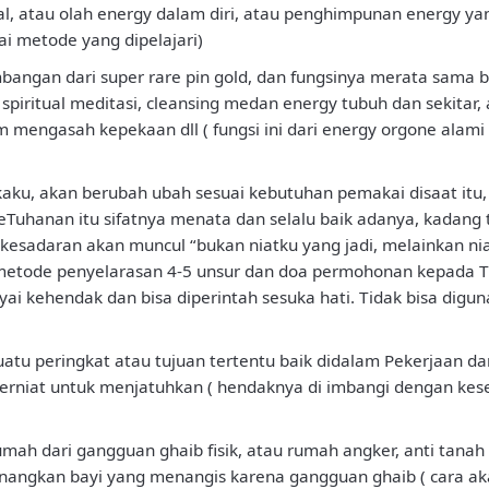
ual, atau olah energy dalam diri, atau penghimpunan energy y
ai metode yang dipelajari)
bangan dari super rare pin gold, dan fungsinya merata sama b
spiritual meditasi, cleansing medan energy tubuh dan sekitar, a
m mengasah kepekaan dll ( fungsi ini dari energy orgone alami
kaku, akan berubah ubah sesuai kebutuhan pemakai disaat itu, 
KeTuhanan itu sifatnya menata dan selalu baik adanya, kadang t
 kesadaran akan muncul “bukan niatku yang jadi, melainkan nia
n metode penyelarasan 4-5 unsur dan doa permohonan kepada 
 kehendak dan bisa diperintah sesuka hati. Tidak bisa diguna
u peringkat atau tujuan tertentu baik didalam Pekerjaan dan
erniat untuk menjatuhkan ( hendaknya di imbangi dengan kesel
ah dari gangguan ghaib fisik, atau rumah angker, anti tana
angkan bayi yang menangis karena gangguan ghaib ( cara akan