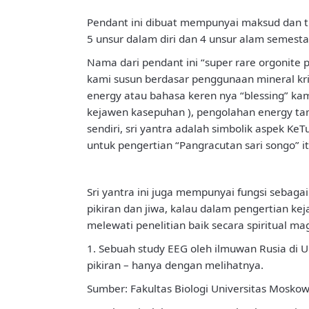
Pendant ini dibuat mempunyai maksud dan tuj
5 unsur dalam diri dan 4 unsur alam semesta
Nama dari pendant ini “super rare orgonite 
kami susun berdasar penggunaan mineral kris
energy atau bahasa keren nya “blessing” ka
kejawen kasepuhan ), pengolahan energy tam
sendiri, sri yantra adalah simbolik aspek Ke
untuk pengertian “Pangracutan sari songo” i
Sri yantra ini juga mempunyai fungsi seba
pikiran dan jiwa, kalau dalam pengertian ke
melewati penelitian baik secara spiritual ma
1. Sebuah study EEG oleh ilmuwan Rusia di
pikiran – hanya dengan melihatnya.
Sumber: Fakultas Biologi Universitas Mosko