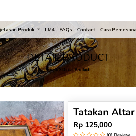
jelasan Produk
LM4
FAQs
Contact
Cara Pemesan
DETAIL PRODUCT
Home
Detail Product
Tatakan Altar
Rp
125,000
(0) Review