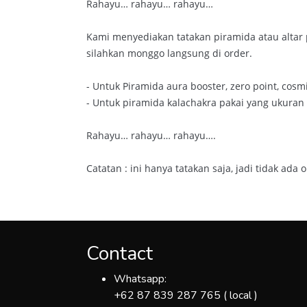
Rahayu… rahayu… rahayu…
Kami menyediakan tatakan piramida atau altar 
silahkan monggo langsung di order.
- Untuk Piramida aura booster, zero point, cos
- Untuk piramida kalachakra pakai yang ukuran
Rahayu… rahayu… rahayu….
Catatan : ini hanya tatakan saja, jadi tidak ada
Contact
Whatsapp:
+62 87 839 287 765 ( local )