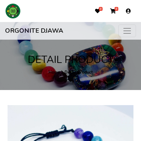
0
0
ORGONITE DJAWA
DETAIL PRODUCT
Home
Detail Product