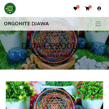
0
0
ORGONITE DJAWA
DETAIL PRODUCT
Home
Detail Product